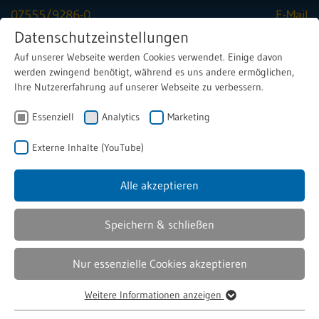
07555/9286-0
E-Mail
Datenschutzeinstellungen
Auf unserer Webseite werden Cookies verwendet. Einige davon
Menu
werden zwingend benötigt, während es uns andere ermöglichen,
Ihre Nutzererfahrung auf unserer Webseite zu verbessern.
Essenziell
Informationen
Analytics
Datenschutz
Marketing
Externe Inhalte (YouTube)
Alle akzeptieren
Datenschutzhinweise Magnetbau
Schramme
Speichern & schließen
Hier finden Sie unsere Datenschutzrichtlinie. Sie erläutert,
Nur essenzielle Cookies akzeptieren
wie wir Ihre persönlichen Daten erheben, verarbeiten und
schützen. Ihre Privatsphäre ist uns wichtig, daher
Weitere Informationen anzeigen
Essenziell
empfehlen wir Ihnen, die Datenschutzbestimmungen