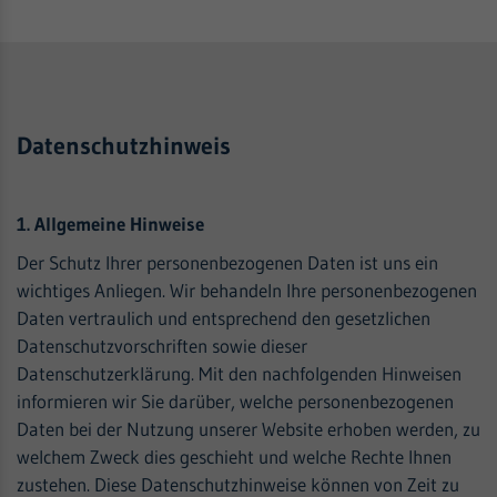
Dieser Wert speichert Ihre Consent-
Name
_ga_LT6183NMQV
Einstellungen. Unter anderem eine zufällig
Name
Cookie-Informationen anzeigen
CONSENT
generierte ID, für die historische
Zweck
Anbieter
Google Analytics
Speicherung Ihrer vorgenommen
Anbieter
.youtube-nocookie.com
Einstellungen, falls der Webseiten-Betreiber
Laufzeit
2 Jahre
dies eingestellt hat.
Laufzeit
2 Jahre
Datenschutzhinweis
Wird verwendet, um den Sitzungsstatus zu
Zweck
YouTube sets this cookie via embedded
erhalten
Zweck
youtube-videos and registers anonymous
1. Allgemeine Hinweise
statistical data.
Der Schutz Ihrer personenbezogenen Daten ist uns ein
wichtiges Anliegen. Wir behandeln Ihre personenbezogenen
Daten vertraulich und entsprechend den gesetzlichen
Datenschutzvorschriften sowie dieser
Datenschutzerklärung. Mit den nachfolgenden Hinweisen
informieren wir Sie darüber, welche personenbezogenen
Daten bei der Nutzung unserer Website erhoben werden, zu
welchem Zweck dies geschieht und welche Rechte Ihnen
zustehen. Diese Datenschutzhinweise können von Zeit zu