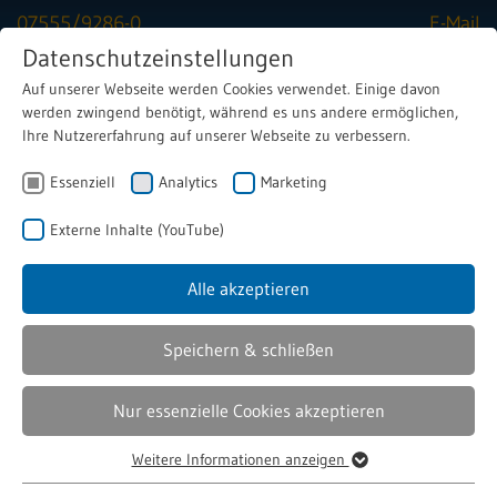
07555/9286-0
E-Mail
Datenschutzeinstellungen
Auf unserer Webseite werden Cookies verwendet. Einige davon
Menu
werden zwingend benötigt, während es uns andere ermöglichen,
Ihre Nutzererfahrung auf unserer Webseite zu verbessern.
Essenziell
Branchen
Analytics
Energie & Umwelt
Marketing
Externe Inhalte (YouTube)
Alle akzeptieren
Magnetische Systemkomponenten für
Energie- & Umwelttechnik
Speichern & schließen
Erfahren Sie, wie unsere fortschrittlichen Elektromagnet-
Nur essenzielle Cookies akzeptieren
Technologien und innovativen Lösungen die Zukunft der
Energiewirtschaft und Umwelt nachhaltig beeinflussen.
Weitere Informationen anzeigen
Essenziell